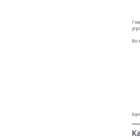
Гла
угр
Во 
Кал
К