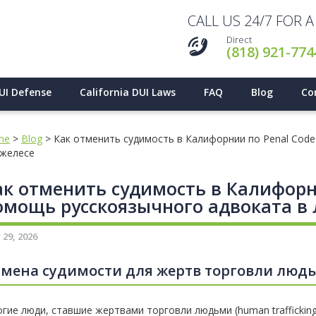
CALL US 24/7 FOR 
Direct
(818) 921-774
UI Defense
California DUI Laws
FAQ
Blog
Co
me
>
Blog
>
Как отменить судимость в Калифорнии по Penal Code 
желесе
ак отменить судимость в Калифорни
омощь русскоязычного адвоката в
 29, 2026
мена судимости для жертв торговли люд
гие люди, ставшие жертвами торговли людьми (human trafficking