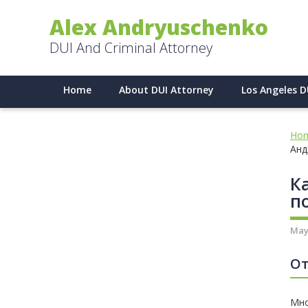
Alex Andryuschenko
DUI And Criminal Attorney
Home
About DUI Attorney
Los Angeles D
Ho
Анд
К
п
May
От
Мно