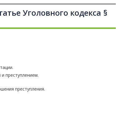
татье Уголовного кодекса §
тации.
 и преступлением.
ршения преступления.