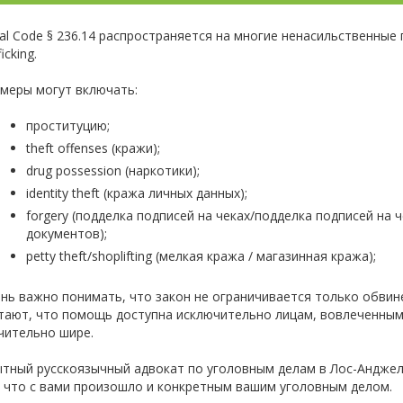
al Code § 236.14 распространяется на многие ненасильственные
ficking.
меры могут включать:
проституцию;
theft offenses (кражи);
drug possession (наркотики);
identity theft (кража личных данных);
forgery (подделка подписей на чеках/подделка подписей на 
документов);
petty theft/shoplifting (мелкая кража / магазинная кража);
нь важно понимать, что закон не ограничивается только обви
тают, что помощь доступна исключительно лицам, вовлеченным
чительно шире.
тный русскоязычный адвокат по уголовным делам в Лос-Андже
 что с вами произошло и конкретным вашим уголовным делом.