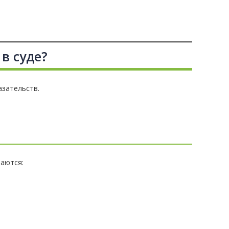
в суде?
азательств.
ваются: