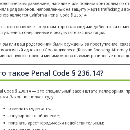
хологическим давлением, насилием или полным контролем со с
няла ряд законов, направленных на защиту жертв trafficking и в
онов является California Penal Code § 236.14.
т закон позволяет жертвам торговли людьми добиваться отмен
ступления, совершенные в результате эксплуатации.
и вы или ваш родственник были осуждены за преступление, связа
скоязычный адвокат в Лос-Анджелесе (Russian Speaking Attorne
минальную историю и минимизировать иммиграционные последс
о такое Penal Code § 236.14?
al Code § 236.14 — это специальный закон штата Калифорния, 
ьми. Закон позволяет суду:
отменить судимость;
аннулировать обвинение;
признать арест юридически недействительным;