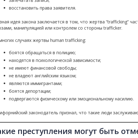
запечатать записи;
восстановить права заявителя.
вная идея закона заключается в том, что жертва “trafficking” ч
озами, манипуляцией или контролем со стороны trafficker.
многих случаях жертвы human trafficking:
боятся обращаться в полицию;
находятся в психологической зависимости;
не имеют финансовой свободы;
не владеют английским языком;
являются иммигрантами;
боятся депортации;
подвергаются физическому или эмоциональному насилию.
ифорнийский законодатель признал, что такие люди заслужива
акие преступления могут быть отме