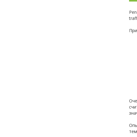
Pen
traf
При
Оче
счи
зна
Опы
тем