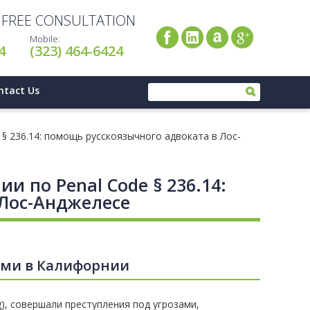
A FREE CONSULTATION
Mobile:
4
(323) 464-6424
ntact Us
§ 236.14: помощь русскоязычного адвоката в Лос-
и по Penal Code § 236.14:
 Лос-Анджелесе
ьми в Калифорнии
), совершали преступления под угрозами,