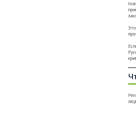
пси
при
зак
Это
пре
Есл
Рус
кри
Чт
Pen
люд