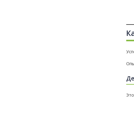
К
Усп
Опы
Де
Это